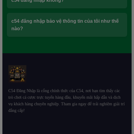
c54 đăng nhập không?
c54 đăng nhập bảo vệ thông tin của tôi như thế
+
nào?
C54 Đăng Nhập là cổng chính thức của C54, nơi bạn tìm thấy các
trò chơi cá cược trực tuyến hàng đầu, khuyến mãi hấp dẫn và dịch
vụ khách hàng chuyên nghiệp. Tham gia ngay để trải nghiệm giải trí
đẳng cấp!