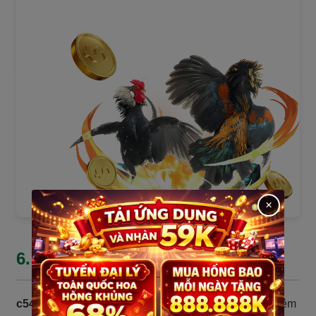
×
6. Bảo mật thông tin của bạn
c54 đăng nhập
áp dụng các biện pháp bảo mật nghiêm