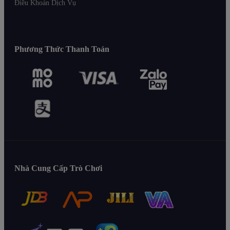
Điều Khoản Dịch Vụ
Phương Thức Thanh Toán
Nhà Cung Cấp Trò Chơi