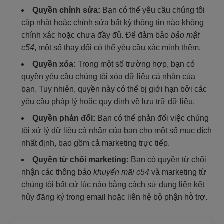
Quyền chỉnh sửa:
Bạn có thể yêu cầu chúng tôi
cập nhật hoặc chỉnh sửa bất kỳ thông tin nào không
chính xác hoặc chưa đầy đủ. Để đảm bảo
bảo mật
c54
, một số thay đổi có thể yêu cầu xác minh thêm.
Quyền xóa:
Trong một số trường hợp, bạn có
quyền yêu cầu chúng tôi xóa dữ liệu cá nhân của
bạn. Tuy nhiên, quyền này có thể bị giới hạn bởi các
yêu cầu pháp lý hoặc quy định về lưu trữ dữ liệu.
Quyền phản đối:
Bạn có thể phản đối việc chúng
tôi xử lý dữ liệu cá nhân của bạn cho một số mục đích
nhất định, bao gồm cả marketing trực tiếp.
Quyền từ chối marketing:
Bạn có quyền từ chối
nhận các thông báo
khuyến mãi c54
và marketing từ
chúng tôi bất cứ lúc nào bằng cách sử dụng liên kết
hủy đăng ký trong email hoặc liên hệ bộ phận hỗ trợ.