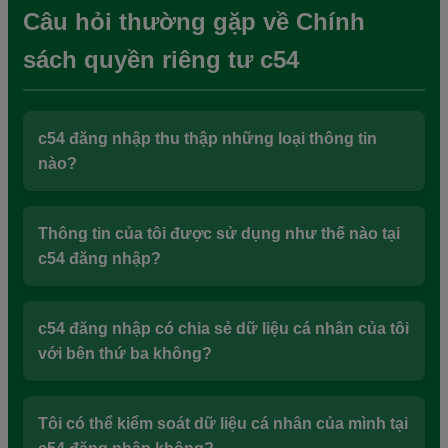
Câu hỏi thường gặp về Chính
sách quyền riêng tư c54
c54 đăng nhập thu thập những loại thông tin
+
nào?
Thông tin của tôi được sử dụng như thế nào tại
+
c54 đăng nhập?
c54 đăng nhập có chia sẻ dữ liệu cá nhân của tôi
+
với bên thứ ba không?
Tôi có thể kiểm soát dữ liệu cá nhân của mình tại
+