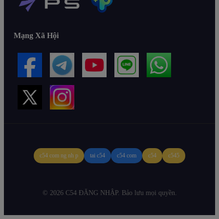
Mạng Xã Hội
c54 com ng nh p
tai c54
c54 com
c54
c545
©
2026
C54 ĐĂNG NHẬP. Bảo lưu mọi quyền.