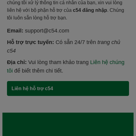
chúng tôi xử lý thông tin cá nhân của bạn, xin vui lòng
liên hệ với bộ phận hỗ trợ của
c54 đăng nhập
. Chúng
tôi luôn sẵn lòng hỗ trợ bạn.
Email:
support@c54.com
Hỗ trợ trực tuyến:
Có sẵn 24/7 trên
trang chủ
c54
Địa chỉ:
Vui lòng tham khảo trang
Liên hệ chúng
tôi
để biết thêm chi tiết.
Liên hệ hỗ trợ c54