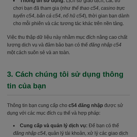
Thông tin sử dụng:
Lịch sử giao dịch, các trò
chơi bạn đã tham gia (như
thể thao c54
,
casino trực
tuyến c54
,
bắn cá c54
,
nổ hũ c54
), thời gian bạn dành
cho mỗi phiên và các tương tác khác trên nền tảng.
Việc thu thập dữ liệu này nhằm mục đích nâng cao chất
lượng dịch vụ và đảm bảo bạn có thể
đăng nhập c54
một cách suôn sẻ và an toàn.
3. Cách chúng tôi sử dụng thông
tin của bạn
Thông tin bạn cung cấp cho
c54 đăng nhập
được sử
dụng với các mục đích cụ thể và hợp pháp:
Cung cấp và quản lý dịch vụ:
Để bạn có thể
đăng nhập c54
, quản lý tài khoản, xử lý các giao dịch