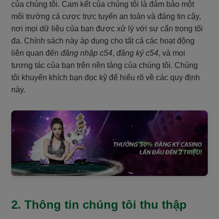
của chúng tôi. Cam kết của chúng tôi là đảm bảo một
môi trường cá cược trực tuyến an toàn và đáng tin cậy,
nơi mọi dữ liệu của bạn được xử lý với sự cẩn trọng tối
đa. Chính sách này áp dụng cho tất cả các hoạt động
liên quan đến
đăng nhập c54
,
đăng ký c54
, và mọi
tương tác của bạn trên nền tảng của chúng tôi. Chúng
tôi khuyến khích bạn đọc kỹ để hiểu rõ về các quy định
này.
2. Thông tin chúng tôi thu thập