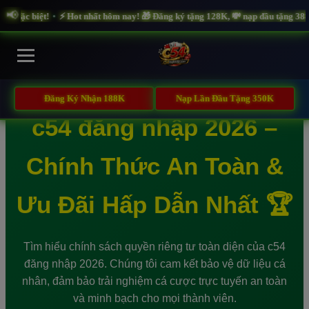
📢
iệt!
•
⚡️ Hot nhất hôm nay! 🎁 Đăng ký tặng 128K, 💸 nạp đầu tặng 388K, ⭐ tha
Đăng Ký Nhận 188K
Nạp Lần Đầu Tặng 350K
c54 đăng nhập 2026 –
Chính Thức An Toàn &
Ưu Đãi Hấp Dẫn Nhất 🏆
Tìm hiểu chính sách quyền riêng tư toàn diện của c54
đăng nhập 2026. Chúng tôi cam kết bảo vệ dữ liệu cá
nhân, đảm bảo trải nghiệm cá cược trực tuyến an toàn
và minh bạch cho mọi thành viên.