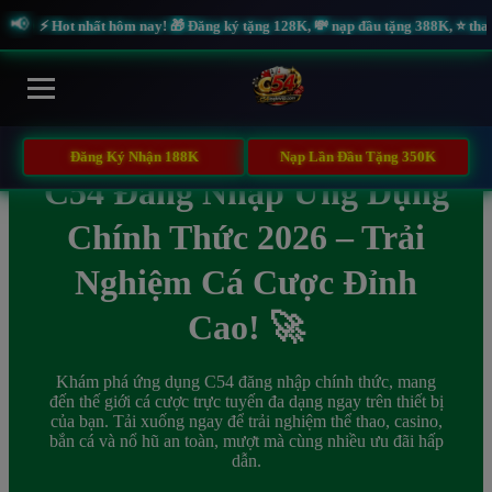
📢
 nhất hôm nay! 🎁 Đăng ký tặng 128K, 💸 nạp đầu tặng 388K, ⭐ tham gia ngay!
•
Đăng Ký Nhận 188K
Nạp Lần Đầu Tặng 350K
C54 Đăng Nhập Ứng Dụng
Chính Thức 2026 – Trải
Nghiệm Cá Cược Đỉnh
Cao! 🚀
Khám phá ứng dụng C54 đăng nhập chính thức, mang
đến thế giới cá cược trực tuyến đa dạng ngay trên thiết bị
của bạn. Tải xuống ngay để trải nghiệm thể thao, casino,
bắn cá và nổ hũ an toàn, mượt mà cùng nhiều ưu đãi hấp
dẫn.