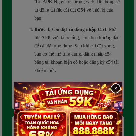
'Tải APK Ngay' trên trang web. Hệ thống sẽ
tự động tải file cài đặt C54 về thiết bị của
bạn.
Bước 4: Cài đặt và đăng nhập C54.
Mở
file APK vừa tải xuống, làm theo hướng dẫn
để cài đặt ứng dụng. Sau khi cài đặt xong,
bạn có thể mở ứng dụng, đăng nhập c54
bằng tài khoản hiện có hoặc đăng ký c54 tài
khoản mới.
×
Tải APK C54