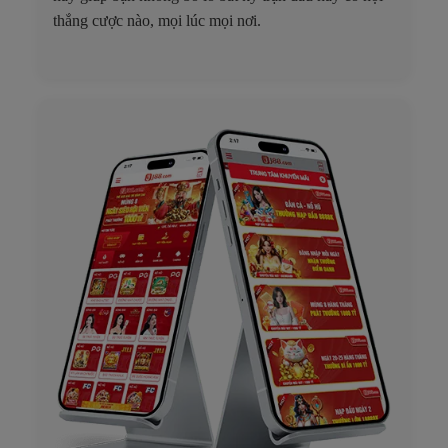
thắng cược nào, mọi lúc mọi nơi.