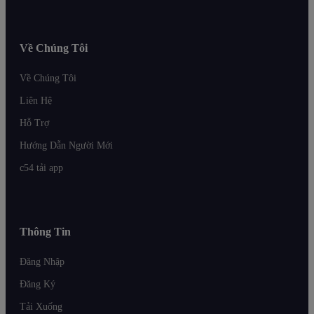
Về Chúng Tôi
Về Chúng Tôi
Liên Hệ
Hỗ Trợ
Hướng Dẫn Người Mới
c54 tải app
Thông Tin
Đăng Nhập
Đăng Ký
Tải Xuống