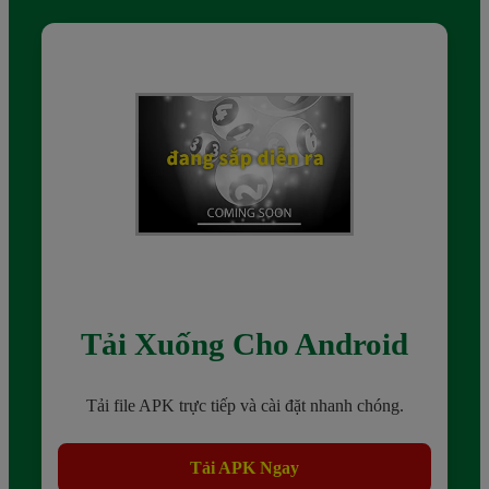
Tải Xuống Cho Android
Tải file APK trực tiếp và cài đặt nhanh chóng.
Tải APK Ngay