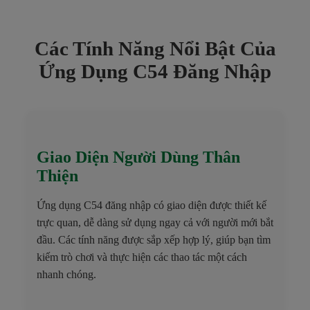
Các Tính Năng Nổi Bật Của
Ứng Dụng C54 Đăng Nhập
Giao Diện Người Dùng Thân
Thiện
Ứng dụng C54 đăng nhập có giao diện được thiết kế
trực quan, dễ dàng sử dụng ngay cả với người mới bắt
đầu. Các tính năng được sắp xếp hợp lý, giúp bạn tìm
kiếm trò chơi và thực hiện các thao tác một cách
nhanh chóng.