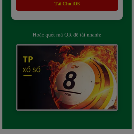
Tải Cho iOS
Hoặc quét mã QR để tải nhanh: