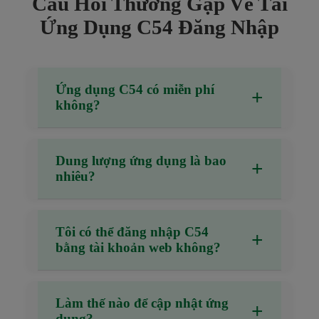
Câu Hỏi Thường Gặp Về Tải
Ứng Dụng C54 Đăng Nhập
Ứng dụng C54 có miễn phí
+
không?
Dung lượng ứng dụng là bao
+
nhiêu?
Tôi có thể đăng nhập C54
+
bằng tài khoản web không?
Làm thế nào để cập nhật ứng
+
dụng?