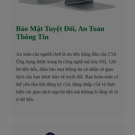
Bảo Mật Tuyệt Đối, An Toàn
Thông Tin
An toàn của người chơi là ưu tiên hàng đầu của C54.
Ứng dụng được trang bị công nghệ mã hóa SSL 128-
bit tiên tiến, đảm bảo mọi thông tin cá nhân và giao
dịch của bạn được bảo vệ tuyệt đối. Bạn hoàn toàn có
thể yên tâm khi đăng ký c54, đăng nhập c54 và thực
hiện các giao dịch nạp/rút tiền mà không lo lắng về rò
rỉ dữ liệu.