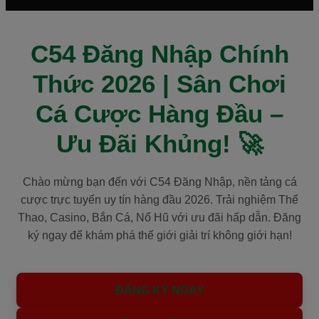
C54 Đăng Nhập Chính
Thức 2026 | Sân Chơi
Cá Cược Hàng Đầu –
Ưu Đãi Khủng! 🚀
Chào mừng bạn đến với C54 Đăng Nhập, nền tảng cá
cược trực tuyến uy tín hàng đầu 2026. Trải nghiệm Thể
Thao, Casino, Bắn Cá, Nổ Hũ với ưu đãi hấp dẫn. Đăng
ký ngay để khám phá thế giới giải trí không giới hạn!
ĐĂNG KÝ NGAY