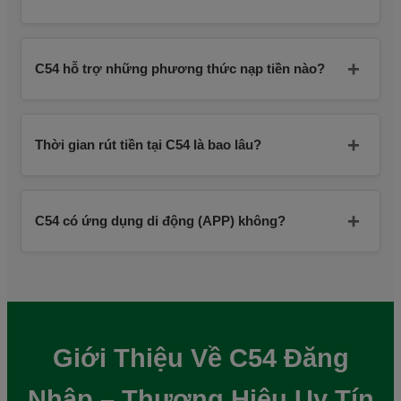
+
C54 hỗ trợ những phương thức nạp tiền nào?
+
Thời gian rút tiền tại C54 là bao lâu?
+
C54 có ứng dụng di động (APP) không?
Giới Thiệu Về C54 Đăng
Nhập – Thương Hiệu Uy Tín