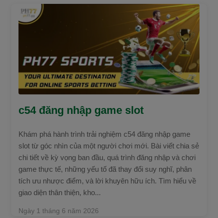
c54 đăng nhập game slot
Khám phá hành trình trải nghiệm c54 đăng nhập game
slot từ góc nhìn của một người chơi mới. Bài viết chia sẻ
chi tiết về kỳ vọng ban đầu, quá trình đăng nhập và chơi
game thực tế, những yếu tố đã thay đổi suy nghĩ, phân
tích ưu nhược điểm, và lời khuyên hữu ích. Tìm hiểu về
giao diện thân thiện, kho...
Ngày 1 tháng 6 năm 2026