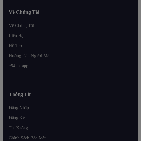
Về Chúng Tôi
Về Chúng Tôi
Liên Hệ
Hỗ Trợ
Hướng Dẫn Người Mới
c54 tải app
Thông Tin
Đăng Nhập
Đăng Ký
Tải Xuống
Chính Sách Bảo Mật