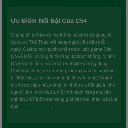
Ưu Điểm Nổi Bật Của C54
Chúng tôi tự hào với hệ thống trò chơi đa dạng, từ
cá cược Thể Thao với hàng ngàn trận đấu mỗi
ngày, Casino trực tuyến chân thực, các game Bắn
Cá và Nổ Hũ với giải thưởng Jackpot khổng lồ, đến
Đá Gà kịch tính. Giao diện website và ứng dụng
C54 thân thiện, dễ sử dụng, tối ưu hóa cho mọi thiết
bị. Đặc biệt, các chương trình khuyến mãi C54 liên
tục được cập nhật, mang lại nhiều ưu đãi giá trị cho
người chơi mới và cũ. Hỗ trợ khách hàng chuyên
nghiệp 24/7 luôn sẵn sàng giải đáp mọi thắc mắc khi
bạn
đăng nhập C54
.