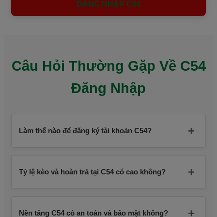
ĐĂNG NHẬP C54
Câu Hỏi Thường Gặp Về C54
Đăng Nhập
+
Làm thế nào để đăng ký tài khoản C54?
+
Tỷ lệ kèo và hoàn trả tại C54 có cao không?
+
Nền tảng C54 có an toàn và bảo mật không?