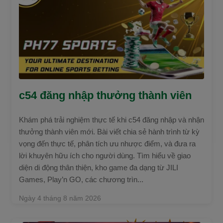
c54 đăng nhập thưởng thành viên
Khám phá trải nghiệm thực tế khi c54 đăng nhập và nhận
thưởng thành viên mới. Bài viết chia sẻ hành trình từ kỳ
vọng đến thực tế, phân tích ưu nhược điểm, và đưa ra
lời khuyên hữu ích cho người dùng. Tìm hiểu về giao
diện di động thân thiện, kho game đa dạng từ JILI
Games, Play’n GO, các chương trìn...
Ngày 4 tháng 8 năm 2026