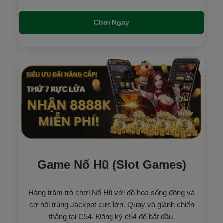
Chơi Ngay
Game Nổ Hũ (Slot Games)
Hàng trăm trò chơi Nổ Hũ với đồ họa sống động và
cơ hội trúng Jackpot cực lớn. Quay và giành chiến
thắng tại C54. Đăng ký c54 để bắt đầu.