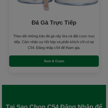
Đá Gà Trực Tiếp
Theo dõi những trận đá gà nảy lửa và đặt cược trực
tiếp. Cảm nhận sự hồi hộp và phấn khích chỉ có tại
C54. Đăng nhập c54 để tham gia.
Xem & Cược
Tại Sao Chọn C54 Đăng Nhập để