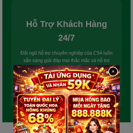
Hỗ Trợ Khách Hàng
24/7
Đội ngũ hỗ trợ chuyên nghiệp của C54 luôn
sẵn sàng giải đáp mọi thắc mắc và hỗ trợ
bạn 24/7. Liên hệ qua Live Chat, điện thoại
×
hoặc email để được phục vụ nhanh chóng.
Mọi vấn đề về c54 đăng nhập, nạp/rút tiền
đều được giải quyết kịp thời.