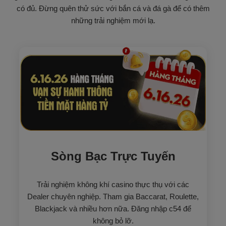
có đủ. Đừng quên thử sức với bắn cá và đá gà để có thêm
những trải nghiệm mới lạ.
Sòng Bạc Trực Tuyến
Trải nghiệm không khí casino thực thụ với các
Dealer chuyên nghiệp. Tham gia Baccarat, Roulette,
Blackjack và nhiều hơn nữa. Đăng nhập c54 để
không bỏ lỡ.