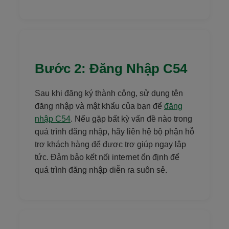
Bước 2: Đăng Nhập C54
Sau khi đăng ký thành công, sử dụng tên
đăng nhập và mật khẩu của bạn để
đăng
nhập C54
. Nếu gặp bất kỳ vấn đề nào trong
quá trình đăng nhập, hãy liên hệ bộ phận hỗ
trợ khách hàng để được trợ giúp ngay lập
tức. Đảm bảo kết nối internet ổn định để
quá trình đăng nhập diễn ra suôn sẻ.