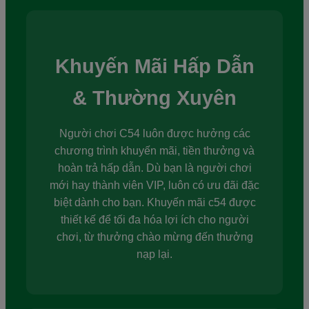
Khuyến Mãi Hấp Dẫn
& Thường Xuyên
Người chơi C54 luôn được hưởng các
chương trình khuyến mãi, tiền thưởng và
hoàn trả hấp dẫn. Dù bạn là người chơi
mới hay thành viên VIP, luôn có ưu đãi đặc
biệt dành cho bạn. Khuyến mãi c54 được
thiết kế để tối đa hóa lợi ích cho người
chơi, từ thưởng chào mừng đến thưởng
nạp lại.