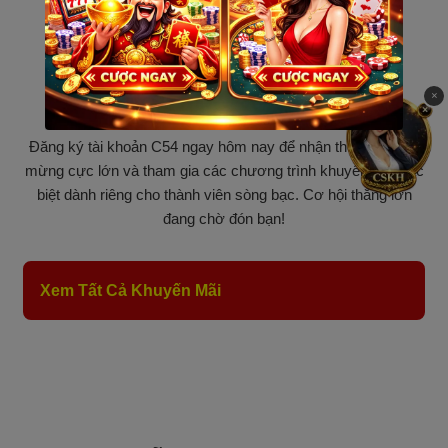
Đừng Bỏ Lỡ Các Khuyến Mãi
Độc Quyền!
×
Đăng ký tài khoản C54 ngay hôm nay để nhận thưởng chào
mừng cực lớn và tham gia các chương trình khuyến mãi đặc
biệt dành riêng cho thành viên sòng bạc. Cơ hội thắng lớn
đang chờ đón bạn!
Xem Tất Cả Khuyến Mãi