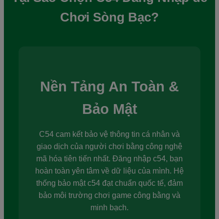
Chơi Sòng Bạc?
Nền Tảng An Toàn &
Bảo Mật
C54 cam kết bảo vệ thông tin cá nhân và
giao dịch của người chơi bằng công nghệ
mã hóa tiên tiến nhất. Đăng nhập c54, bạn
hoàn toàn yên tâm về dữ liệu của mình. Hệ
thống bảo mật c54 đạt chuẩn quốc tế, đảm
bảo môi trường chơi game công bằng và
minh bạch.