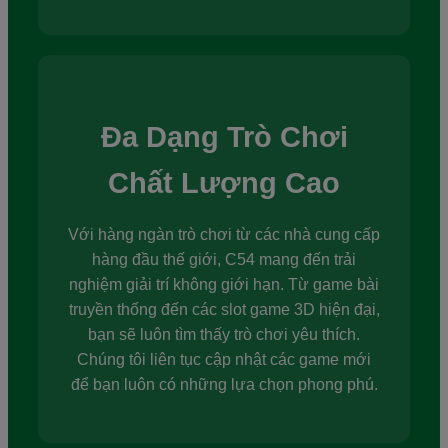
Đa Dạng Trò Chơi
Chất Lượng Cao
Với hàng ngàn trò chơi từ các nhà cung cấp
hàng đầu thế giới, C54 mang đến trải
nghiệm giải trí không giới hạn. Từ game bài
truyền thống đến các slot game 3D hiện đại,
bạn sẽ luôn tìm thấy trò chơi yêu thích.
Chúng tôi liên tục cập nhật các game mới
để bạn luôn có những lựa chọn phong phú.