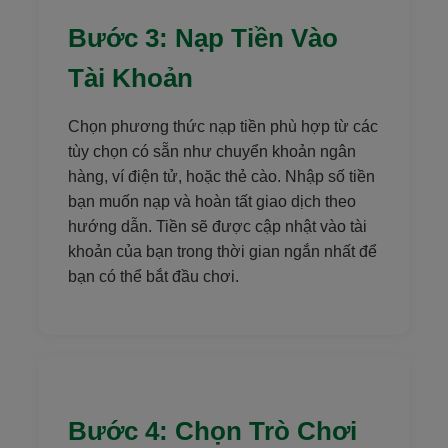
Bước 3: Nạp Tiền Vào
Tài Khoản
Chọn phương thức nạp tiền phù hợp từ các
tùy chọn có sẵn như chuyển khoản ngân
hàng, ví điện tử, hoặc thẻ cào. Nhập số tiền
bạn muốn nạp và hoàn tất giao dịch theo
hướng dẫn. Tiền sẽ được cập nhật vào tài
khoản của bạn trong thời gian ngắn nhất để
bạn có thể bắt đầu chơi.
Bước 4: Chọn Trò Chơi