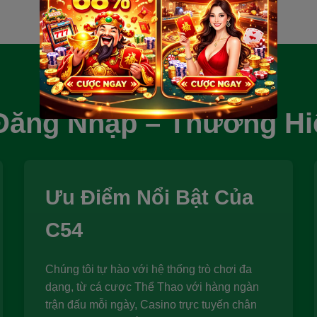
 Đăng Nhập – Thương Hi
Ưu Điểm Nổi Bật Của
C54
Chúng tôi tự hào với hệ thống trò chơi đa
dạng, từ cá cược Thể Thao với hàng ngàn
trận đấu mỗi ngày, Casino trực tuyến chân