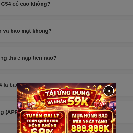
ại C54 có cao không?
n và bảo mật không?
ng thức nạp tiền nào?
4 là bao lâu?
×
ng (APP) không?