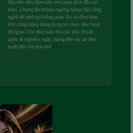
liệu tiên tiến đảm bảo mọi giao dịch đều an
toàn. Chúng tôi không ngừng nâng cấp công
nghệ để phòng chống gian lận và đảm bảo
tính công bằng trong từng trò chơi. Mọi hoạt
động tại C54 đều tuân thủ các tiêu chuẩn
quốc tế nghiêm ngặt, mang đến sự an tâm
tuyệt đối cho bạn khi
đăng nhập C54
.