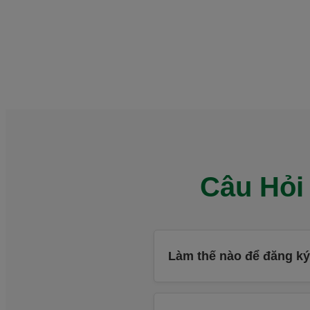
Câu Hỏi
Làm thế nào để đăng ký