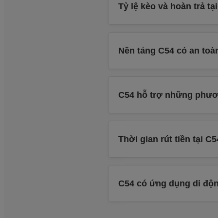
Tỷ lệ kèo và hoàn trả t
Nền tảng C54 có an toà
C54 hỗ trợ những phươ
Thời gian rút tiền tại C5
C54 có ứng dụng di độ