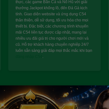
thực, các game Bắn Cá và Nổ Hũ với giải
thưởng Jackpot khổng lồ, đến Đá Gà kịch
tính. Giao diện website và ứng dụng C54
thân thiện, dễ sử dụng, tối ưu hóa cho mọi
thiết bị. Đặc biệt, các chương trình khuyến
mãi C54 liên tục được cập nhật, mang lại
nhiều ưu đãi giá trị cho người chơi mới và
cũ. Hỗ trợ khách hàng chuyên nghiệp 24/7
luôn sẵn sàng giải đáp mọi thắc mắc khi bạn
đăng nhập C54
.