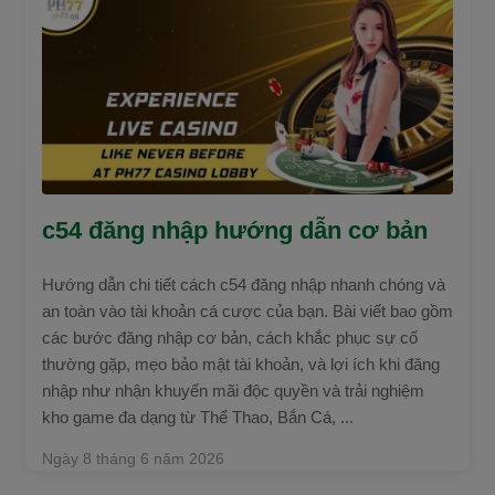
c54 đăng nhập hướng dẫn cơ bản
Hướng dẫn chi tiết cách c54 đăng nhập nhanh chóng và
an toàn vào tài khoản cá cược của bạn. Bài viết bao gồm
các bước đăng nhập cơ bản, cách khắc phục sự cố
thường gặp, mẹo bảo mật tài khoản, và lợi ích khi đăng
nhập như nhận khuyến mãi độc quyền và trải nghiệm
kho game đa dạng từ Thể Thao, Bắn Cá, ...
Ngày 8 tháng 6 năm 2026