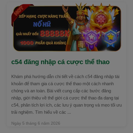
c54 đăng nhập cá cược thể thao
Khám phá hướng dẫn chi tiết về cách c54 đăng nhập tài
khoản để tham gia cá cược thể thao một cách nhanh
chóng và an toàn. Bài viết cung cấp các bước đăng
nhập, giới thiệu về thế giới cá cược thể thao đa dạng tại
c54, phân tích lợi ích, các lưu ý quan trọng và mẹo tối ưu
trải nghiệm. Tìm hiểu về các ...
Ngày 5 tháng 6 năm 2026