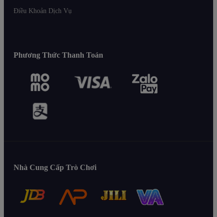
Điều Khoản Dịch Vụ
Phương Thức Thanh Toán
Nhà Cung Cấp Trò Chơi