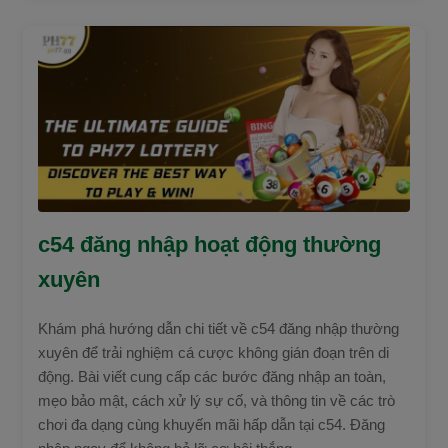
c54 đăng nhập hoạt động thường
xuyên
Khám phá hướng dẫn chi tiết về c54 đăng nhập thường
xuyên để trải nghiệm cá cược không gián đoạn trên di
động. Bài viết cung cấp các bước đăng nhập an toàn,
mẹo bảo mật, cách xử lý sự cố, và thông tin về các trò
chơi đa dạng cùng khuyến mãi hấp dẫn tại c54. Đăng