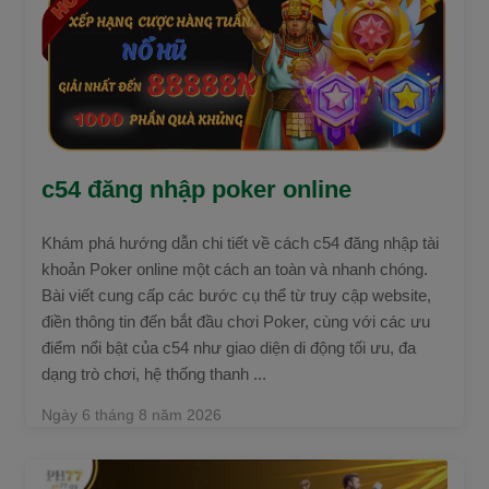
c54 đăng nhập poker online
Khám phá hướng dẫn chi tiết về cách c54 đăng nhập tài
khoản Poker online một cách an toàn và nhanh chóng.
Bài viết cung cấp các bước cụ thể từ truy cập website,
điền thông tin đến bắt đầu chơi Poker, cùng với các ưu
điểm nổi bật của c54 như giao diện di động tối ưu, đa
dạng trò chơi, hệ thống thanh ...
Ngày 6 tháng 8 năm 2026