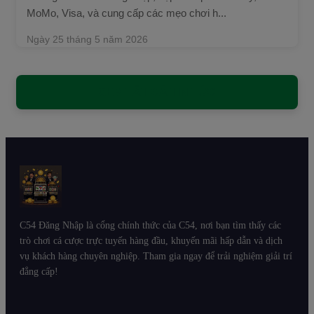
MoMo, Visa, và cung cấp các mẹo chơi h...
Ngày 25 tháng 5 năm 2026
XEM TẤT CẢ TIN TỨC
C54 Đăng Nhập là cổng chính thức của C54, nơi bạn tìm thấy các
trò chơi cá cược trực tuyến hàng đầu, khuyến mãi hấp dẫn và dịch
vụ khách hàng chuyên nghiệp. Tham gia ngay để trải nghiệm giải trí
đẳng cấp!