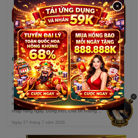
×
c54 đăng nhập thưởng thành viên
Khám phá hướng dẫn toàn diện về cách c54 đăng nhập
để nhận thưởng thành viên tại nền tảng cá cược trực
tuyến hàng đầu Việt Nam. Bài viết cung cấp các bước
đăng nhập chi tiết, giới thiệu các chương trình khuyến
×
mãi hấp dẫn, từ thưởng chào mừng đến thưởng đăng
nhập hàng ngày. Đồng thời, chia sẻ những ...
Ngày 27 tháng 7 năm 2026