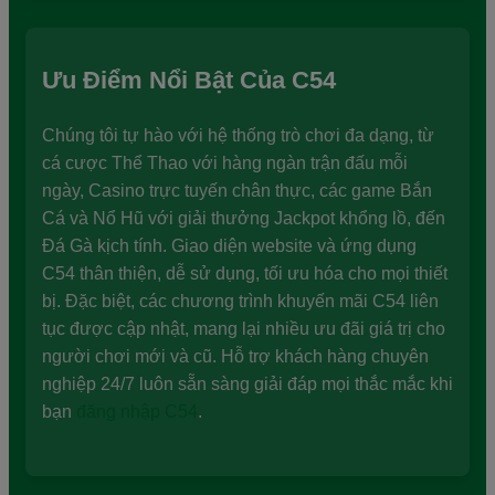
Ưu Điểm Nổi Bật Của C54
Chúng tôi tự hào với hệ thống trò chơi đa dạng, từ
cá cược Thể Thao với hàng ngàn trận đấu mỗi
ngày, Casino trực tuyến chân thực, các game Bắn
Cá và Nổ Hũ với giải thưởng Jackpot khổng lồ, đến
Đá Gà kịch tính. Giao diện website và ứng dụng
C54 thân thiện, dễ sử dụng, tối ưu hóa cho mọi thiết
bị. Đặc biệt, các chương trình khuyến mãi C54 liên
tục được cập nhật, mang lại nhiều ưu đãi giá trị cho
người chơi mới và cũ. Hỗ trợ khách hàng chuyên
nghiệp 24/7 luôn sẵn sàng giải đáp mọi thắc mắc khi
bạn
đăng nhập C54
.