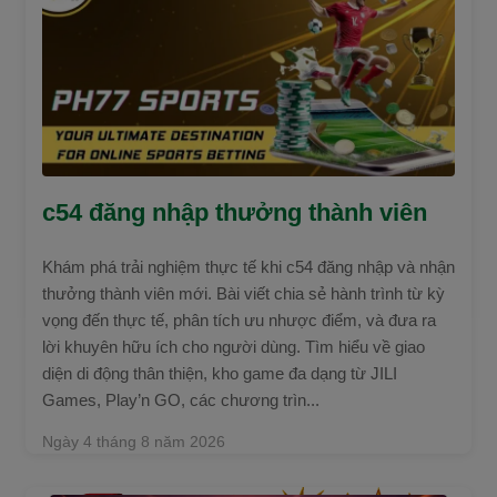
c54 đăng nhập thưởng thành viên
Khám phá trải nghiệm thực tế khi c54 đăng nhập và nhận
thưởng thành viên mới. Bài viết chia sẻ hành trình từ kỳ
vọng đến thực tế, phân tích ưu nhược điểm, và đưa ra
lời khuyên hữu ích cho người dùng. Tìm hiểu về giao
diện di động thân thiện, kho game đa dạng từ JILI
Games, Play’n GO, các chương trìn...
Ngày 4 tháng 8 năm 2026