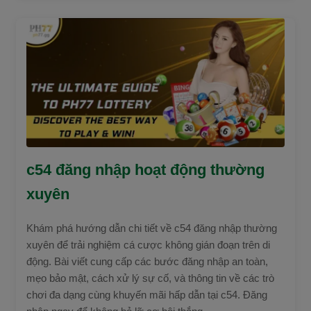
c54 đăng nhập hoạt động thường
xuyên
Khám phá hướng dẫn chi tiết về c54 đăng nhập thường
xuyên để trải nghiệm cá cược không gián đoạn trên di
động. Bài viết cung cấp các bước đăng nhập an toàn,
mẹo bảo mật, cách xử lý sự cố, và thông tin về các trò
chơi đa dạng cùng khuyến mãi hấp dẫn tại c54. Đăng