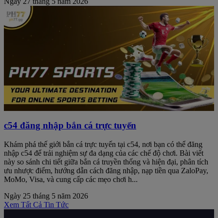
Ngày 27 tháng 5 năm 2026
c54 đăng nhập bắn cá trực tuyến
Khám phá thế giới bắn cá trực tuyến tại c54, nơi bạn có thể đăng
nhập c54 để trải nghiệm sự đa dạng của các chế độ chơi. Bài viết
này so sánh chi tiết giữa bắn cá truyền thống và hiện đại, phân tích
ưu nhược điểm, hướng dẫn cách đăng nhập, nạp tiền qua ZaloPay,
MoMo, Visa, và cung cấp các mẹo chơi h...
Ngày 25 tháng 5 năm 2026
Xem Tất Cả Tin Tức