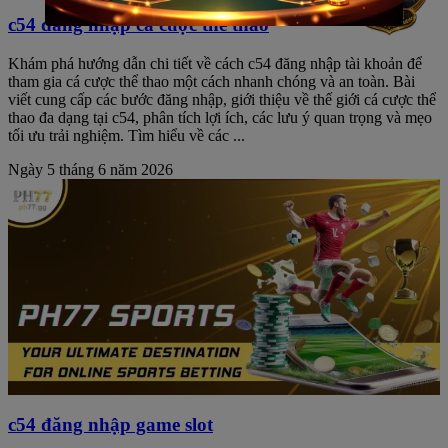
c54 đăng nhập cá cược thể thao
Khám phá hướng dẫn chi tiết về cách c54 đăng nhập tài khoản để
tham gia cá cược thể thao một cách nhanh chóng và an toàn. Bài
viết cung cấp các bước đăng nhập, giới thiệu về thế giới cá cược thể
thao đa dạng tại c54, phân tích lợi ích, các lưu ý quan trọng và mẹo
tối ưu trải nghiệm. Tìm hiểu về các ...
Ngày 5 tháng 6 năm 2026
c54 đăng nhập game slot