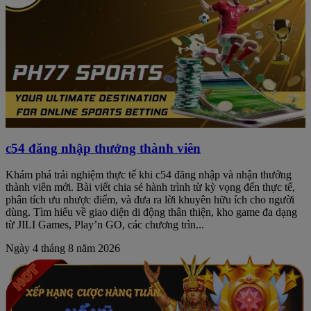
c54 đăng nhập thưởng thành viên
Khám phá trải nghiệm thực tế khi c54 đăng nhập và nhận thưởng
thành viên mới. Bài viết chia sẻ hành trình từ kỳ vọng đến thực tế,
phân tích ưu nhược điểm, và đưa ra lời khuyên hữu ích cho người
dùng. Tìm hiểu về giao diện di động thân thiện, kho game đa dạng
từ JILI Games, Play’n GO, các chương trìn...
Ngày 4 tháng 8 năm 2026