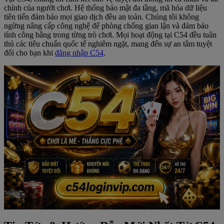
chính của người chơi. Hệ thống bảo mật đa tầng, mã hóa dữ liệu
tiên tiến đảm bảo mọi giao dịch đều an toàn. Chúng tôi không
ngừng nâng cấp công nghệ để phòng chống gian lận và đảm bảo
tính công bằng trong từng trò chơi. Mọi hoạt động tại C54 đều tuân
thủ các tiêu chuẩn quốc tế nghiêm ngặt, mang đến sự an tâm tuyệt
đối cho bạn khi
đăng nhập C54
.