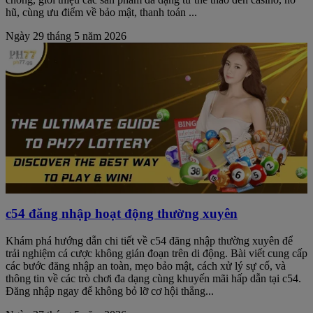
hũ, cùng ưu điểm về bảo mật, thanh toán ...
Ngày 29 tháng 5 năm 2026
c54 đăng nhập hoạt động thường xuyên
Khám phá hướng dẫn chi tiết về c54 đăng nhập thường xuyên để
trải nghiệm cá cược không gián đoạn trên di động. Bài viết cung cấp
các bước đăng nhập an toàn, mẹo bảo mật, cách xử lý sự cố, và
thông tin về các trò chơi đa dạng cùng khuyến mãi hấp dẫn tại c54.
Đăng nhập ngay để không bỏ lỡ cơ hội thắng...