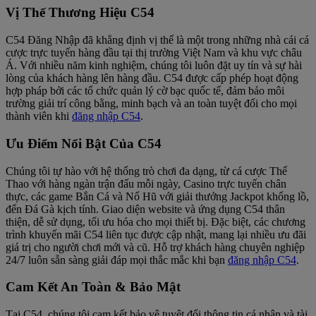
Vị Thế Thương Hiệu C54
C54 Đăng Nhập đã khẳng định vị thế là một trong những nhà cái cá
cược trực tuyến hàng đầu tại thị trường Việt Nam và khu vực châu
Á. Với nhiều năm kinh nghiệm, chúng tôi luôn đặt uy tín và sự hài
lòng của khách hàng lên hàng đầu. C54 được cấp phép hoạt động
hợp pháp bởi các tổ chức quản lý cờ bạc quốc tế, đảm bảo môi
trường giải trí công bằng, minh bạch và an toàn tuyệt đối cho mọi
thành viên khi
đăng nhập C54
.
Ưu Điểm Nổi Bật Của C54
Chúng tôi tự hào với hệ thống trò chơi đa dạng, từ cá cược Thể
Thao với hàng ngàn trận đấu mỗi ngày, Casino trực tuyến chân
thực, các game Bắn Cá và Nổ Hũ với giải thưởng Jackpot khổng lồ,
đến Đá Gà kịch tính. Giao diện website và ứng dụng C54 thân
thiện, dễ sử dụng, tối ưu hóa cho mọi thiết bị. Đặc biệt, các chương
trình khuyến mãi C54 liên tục được cập nhật, mang lại nhiều ưu đãi
giá trị cho người chơi mới và cũ. Hỗ trợ khách hàng chuyên nghiệp
24/7 luôn sẵn sàng giải đáp mọi thắc mắc khi bạn
đăng nhập C54
.
Cam Kết An Toàn & Bảo Mật
Tại C54, chúng tôi cam kết bảo vệ tuyệt đối thông tin cá nhân và tài