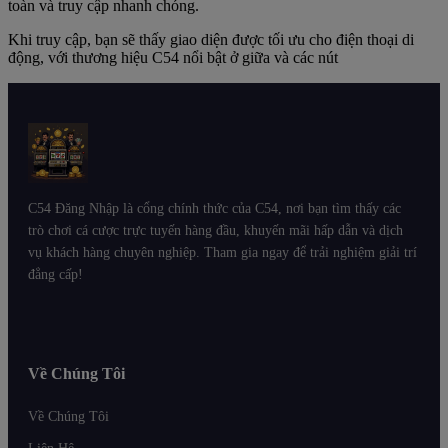
toàn và truy cập nhanh chóng.
Khi truy cập, bạn sẽ thấy giao diện được tối ưu cho điện thoại di
động, với thương hiệu C54 nổi bật ở giữa và các nút
C54 Đăng Nhập là cổng chính thức của C54, nơi bạn tìm thấy các
trò chơi cá cược trực tuyến hàng đầu, khuyến mãi hấp dẫn và dịch
vụ khách hàng chuyên nghiệp. Tham gia ngay để trải nghiệm giải trí
đẳng cấp!
Về Chúng Tôi
Về Chúng Tôi