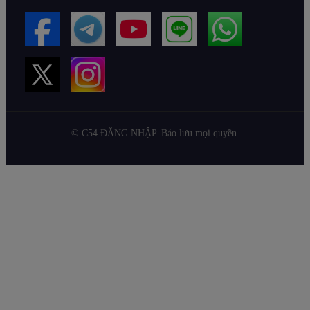
©
C54 ĐĂNG NHẬP. Bảo lưu mọi quyền.