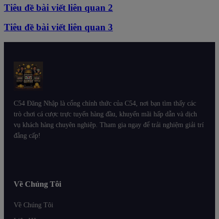
Tiêu đề bài viết liên quan 2
Tiêu đề bài viết liên quan 3
C54 Đăng Nhập là cổng chính thức của C54, nơi bạn tìm thấy các
trò chơi cá cược trực tuyến hàng đầu, khuyến mãi hấp dẫn và dịch
vụ khách hàng chuyên nghiệp. Tham gia ngay để trải nghiệm giải trí
đẳng cấp!
Về Chúng Tôi
Về Chúng Tôi